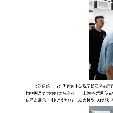
会议伊始，与会代表集体参观了松江区
AI
医
物联网及算力模组龙头企业——上海移远通信技
信重点展示了其以“算力模组
+AI
大模型
+AI
算法
+