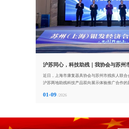
产品名称：
产品介绍：
召开
沪苏同心，科技助残｜我协会与苏州
议在普陀区大渡河
近日，上海市康复器具协会与苏州市残疾人联合
历次全会精神，
沪苏两地助残科技产品双向展示体验推广合作的新篇
产品名称：
谋划发展新路
上海举行的"科技赋能·康养未来"苏州（上海）
01-09
/2026
，党支
标志着长三角地区在康复辅具产业发展与科技创
产品介绍：